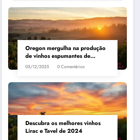
Oregon mergulha na produção
de vinhos espumantes de
qualidade
05/12/2025
0 Comentários
 #3
MAIS VENDIDO #4
Descubra os melhores vinhos
Lirac e Tavel de 2024