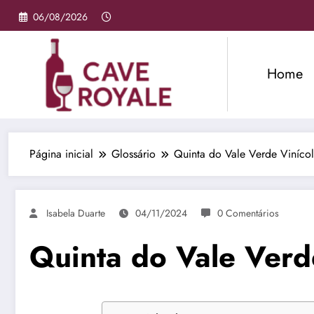
Pular
06/08/2026
para
o
conteúdo
Home
Página inicial
Glossário
Quinta do Vale Verde Viníco
Isabela Duarte
04/11/2024
0 Comentários
Quinta do Vale Verd