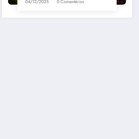
04/12/2025
0 Comentários
bernet
Santa Loreto Carmenere
R$69,00
mazon
Comprar na Amazon