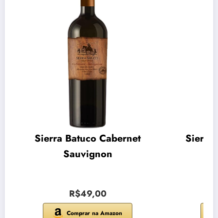
Sierra Batuco Cabernet
Sierra
Sauvignon
R$49,00
Comprar na Amazon