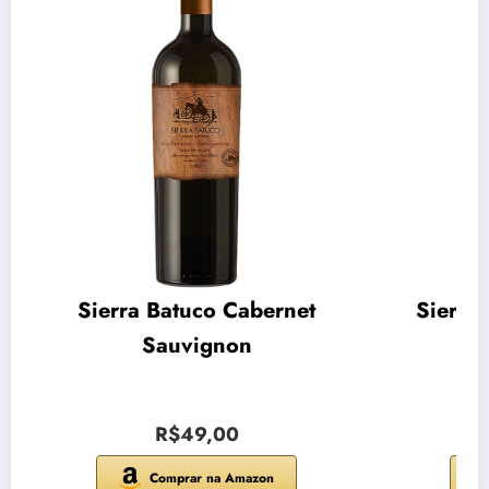
Sierra Batuco Cabernet
Sierra
Sauvignon
R$49,00
Comprar na Amazon