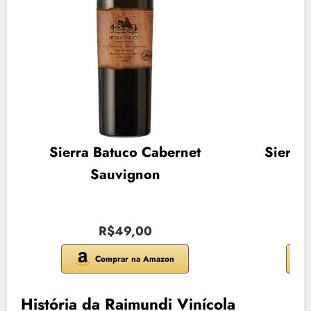
Sierra Batuco Cabernet
Sierra
Sauvignon
R$49,00
Comprar na Amazon
História da Raimundi Vinícola