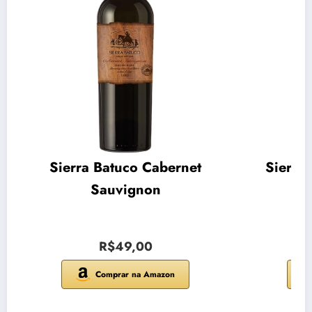
Sierra Batuco Cabernet
Sierra
Sauvignon
R$49,00
Comprar na Amazon