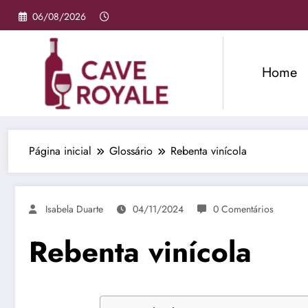
Pular
06/08/2026
para
o
conteúdo
Home
Página inicial
Glossário
Rebenta vinícola
Isabela Duarte
04/11/2024
0 Comentários
Rebenta vinícola