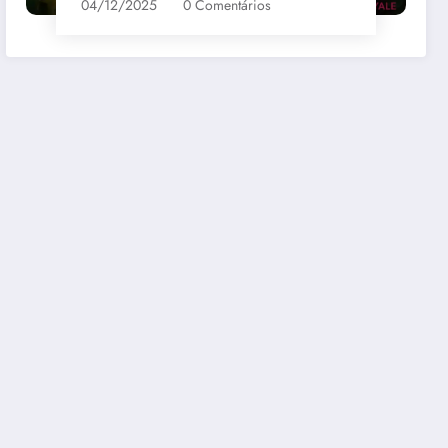
04/12/2025
0 Comentários
bernet
Santa Loreto Carmenere
R$69,00
mazon
Comprar na Amazon