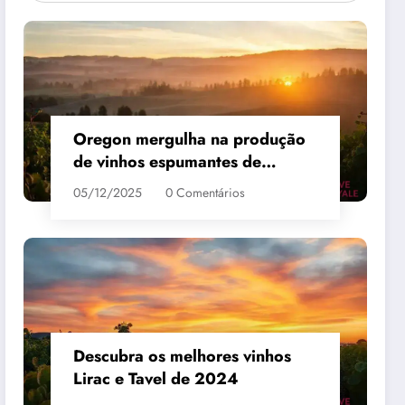
Oregon mergulha na produção
de vinhos espumantes de
qualidade
05/12/2025
0 Comentários
 #3
MAIS VENDIDO #4
Descubra os melhores vinhos
Lirac e Tavel de 2024