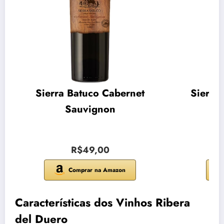
Sierra Batuco Cabernet
Sierra
Sauvignon
R$49,00
Comprar na Amazon
Características dos Vinhos Ribera
del Duero