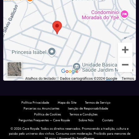
Política Privacidade
Mapa do Site
Termos de Serviço
Parcerias ou Anunciantes
Isenção de Responsabilidade
Política de Cookies
Termos e Condições
Perguntas Frequentes – Cave Royale
Sobre Nós
Contato
© 2026 Cave Royale. Todos os direitos reservados. Promovendo a tradição, cultura e
paixão pelo universo dos vinhos. Consuma com moderação.
Proibido para menores de
18 anos.
| Powered By
SpiceThemes