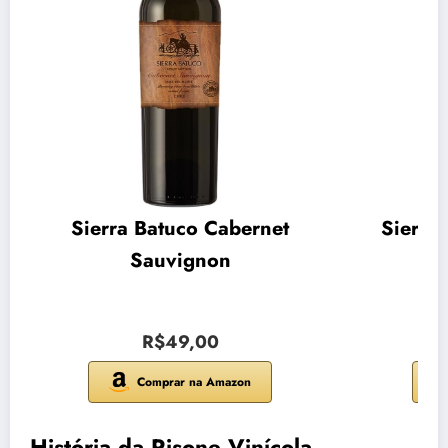
Sierra Batuco Cabernet
Sierra
Sauvignon
R$49,00
Comprar na Amazon
História da Risone Vinícola