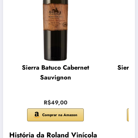
Sierra Batuco Cabernet
Sierra
Sauvignon
R$49,00
Comprar na Amazon
História da Roland Vinícola