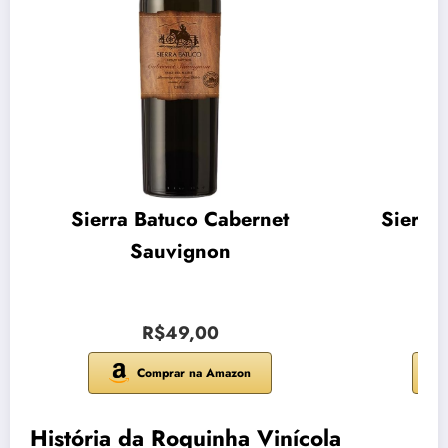
Sierra Batuco Cabernet
Sierra
Sauvignon
R$49,00
Comprar na Amazon
História da Roquinha Vinícola