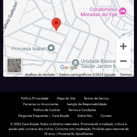
Política Privacidade
Mapa do Site
Termos de Serviço
Parcerias ou Anunciantes
Isenção de Responsabilidade
Política de Cookies
Termos e Condições
Perguntas Frequentes – Cave Royale
Sobre Nós
Contato
© 2026 Cave Royale. Todos os direitos reservados. Promovendo a tradição, cultura e
paixão pelo universo dos vinhos. Consuma com moderação.
Proibido para menores de
18 anos.
| Powered By
SpiceThemes