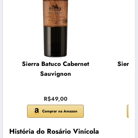
Sierra Batuco Cabernet
Sierra
Sauvignon
R$49,00
Comprar na Amazon
História do Rosário Vinícola