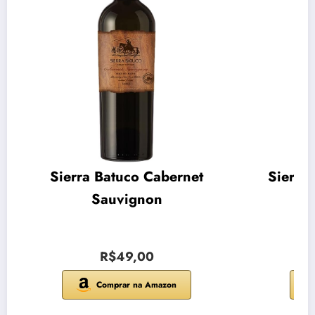
Sierra Batuco Cabernet
Sierra
Sauvignon
R$49,00
Comprar na Amazon