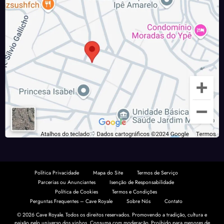
Política Privacidade
Mapa do Site
Termos de Serviço
Parcerias ou Anunciantes
Isenção de Responsabilidade
Política de Cookies
Termos e Condições
Perguntas Frequentes – Cave Royale
Sobre Nós
Contato
© 2026 Cave Royale. Todos os direitos reservados. Promovendo a tradição, cultura e
paixão pelo universo dos vinhos. Consuma com moderação.
Proibido para menores de