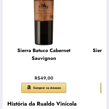
Sierra Batuco Cabernet
Sierra
Sauvignon
R$49,00
Comprar na Amazon
História da Rualdo Vinícola