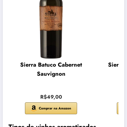
Sierra Batuco Cabernet
Sierra
Sauvignon
R$49,00
Comprar na Amazon
Tipos de vinhos aromatizados