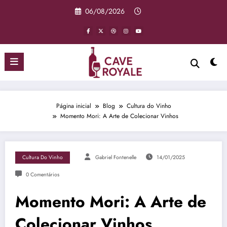
Pular
06/08/2026
para
o
conteúdo
Página inicial
Blog
Cultura do Vinho
Momento Mori: A Arte de Colecionar Vinhos
Cultura Do Vinho
Gabriel Fontenelle
14/01/2025
0 Comentários
Momento Mori: A Arte de
Colecionar Vinhos