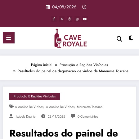
Pular
04/08/2026
para
o
conteúdo
Página inicial
Produção e Regiões Vinícolas
Resultados do painel de degustação de vinhos da Maremma Toscana
Produção E Regiões Vinícolas
,
,
A Análise De Vinhos
A Analise De Vinhos
Maremma Toscana
Isabela Duarte
23/11/2025
0 Comentários
Resultados do painel de