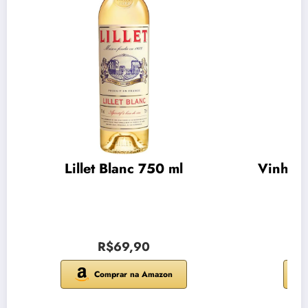
Lillet Blanc 750 ml
Vinho C
R$69,90
Comprar na Amazon