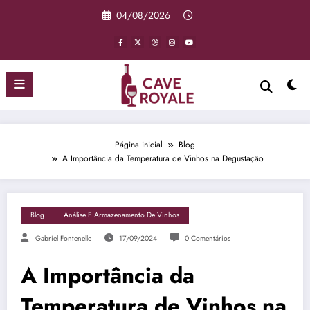
Pular
04/08/2026
para
o
conteúdo
Página inicial
Blog
A Importância da Temperatura de Vinhos na Degustação
Blog
Análise E Armazenamento De Vinhos
Gabriel Fontenelle
17/09/2024
0 Comentários
A Importância da
Temperatura de Vinhos na