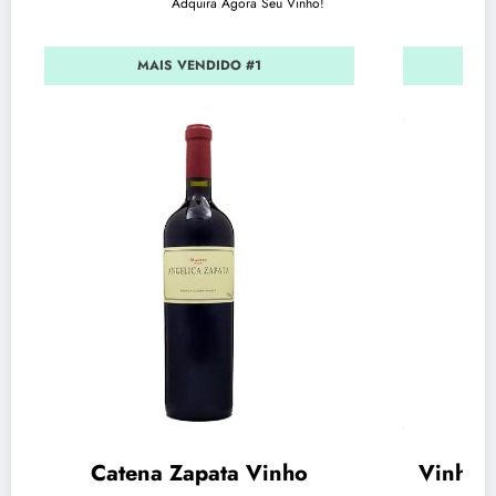
Adquira Agora Seu Vinho!
MAIS VENDIDO #1
Catena Zapata Vinho
Vinho 