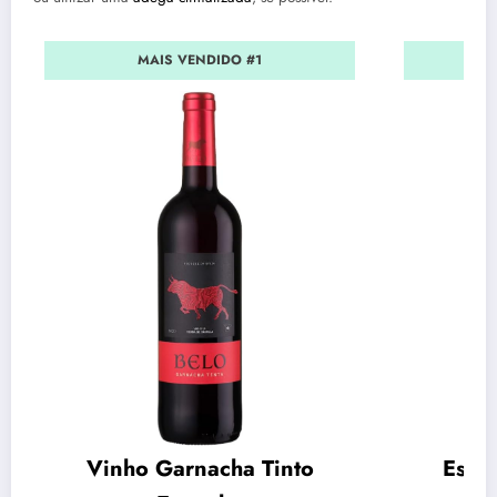
MAIS VENDIDO #1
Vinho Garnacha Tinto
Espu