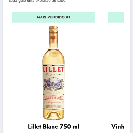
cada gole uma explosão de sabor.
MAIS VENDIDO #1
Lillet Blanc 750 ml
Vinho C