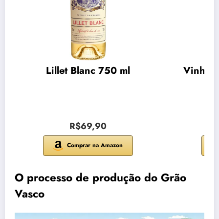
Lillet Blanc 750 ml
Vinho C
R$69,90
Comprar na Amazon
O processo de produção do Grão
Vasco