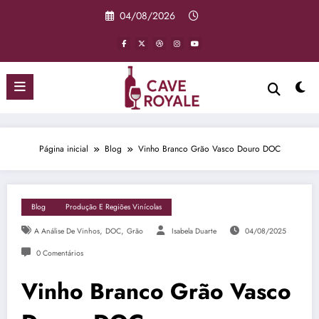
Pular
04/08/2026
para
o
conteúdo
Página inicial
Blog
Vinho Branco Grão Vasco Douro DOC
Blog
Produção E Regiões Vinícolas
,
,
A Análise De Vinhos
DOC
Grão
Isabela Duarte
04/08/2025
0 Comentários
Vinho Branco Grão Vasco