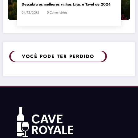
Descubra os melhores vinhos Lirac e Tavel de 2024
04/12/2025
0 Comentários
VOCÊ PODE TER PERDIDO