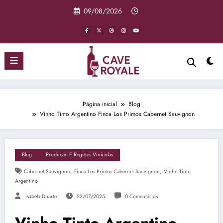
Pular
09/08/2026
para
o
conteúdo
Página inicial
Blog
Vinho Tinto Argentino Finca Los Primos Cabernet Sauvignon
Blog
Produção E Regiões Vinícolas
,
,
Cabernet Sauvignon
Finca Los Primos Cabernet Sauvignon
Vinho Tinto
Argentino
Isabela Duarte
22/07/2025
0 Comentários
Vinho Tinto Argentino