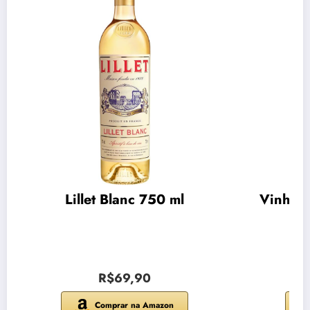
Lillet Blanc 750 ml
Vinho C
R$69,90
Comprar na Amazon