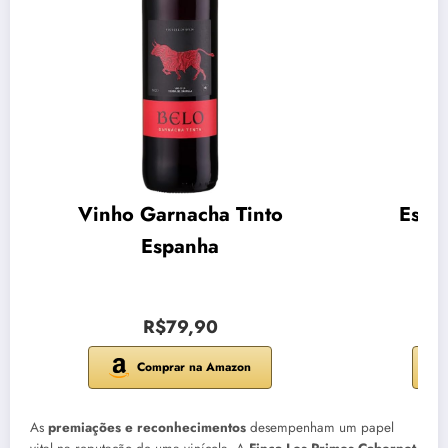
Vinho Garnacha Tinto
Espu
Espanha
R$79,90
Comprar na Amazon
As
premiações e reconhecimentos
desempenham um papel