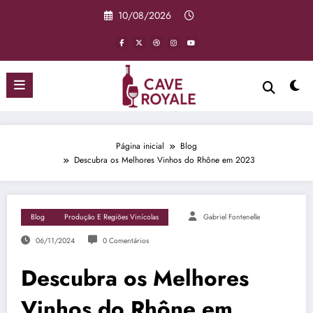
Pular
10/08/2026
para
o
conteúdo
Página inicial
Blog
Descubra os Melhores Vinhos do Rhône em 2023
Blog
Produção E Regiões Vinícolas
Gabriel Fontenelle
06/11/2024
0 Comentários
Descubra os Melhores
Vinhos do Rhône em