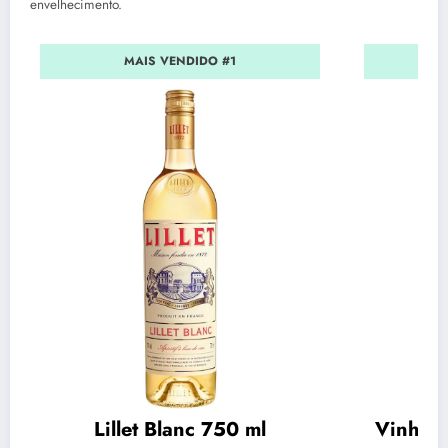
envelhecimento.
MAIS VENDIDO #1
Lillet Blanc 750 ml
Vinho C