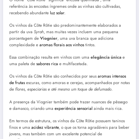
referência às encostas íngremes onde as vinhas são cultivadas,
recebendo abundante
luz solar
.
Os vinhos da Côte Rôtie são predominantemente elaborados a
partir da uva
Syrah
, mas muitas vezes incluem uma pequena
porcentagem de
Viognier
, uma uva branca que adiciona
complexidade e
aromas florais aos vinhos
tintos.
Essa combinação resulta em vinhos com uma
elegância única
e
uma paleta de
sabores rica
e multifacetada.
Os vinhos da Côte Rôtie são conhecidos por seus
aromas intensos
de frutas
escuras, como amoras e cerejas, acompanhados por notas
de
flores, especiarias e até mesmo um toque de defumado
.
A presença da Viognier também pode trazer nuances de pêssego
e damasco, criando uma
experiência sensorial
ainda mais rica.
Em termos de estrutura, os vinhos da Côte Rôtie possuem taninos
finos e uma
acidez vibrante
, o que os torna agradáveis para beber
jovens, mas também com um excelente potencial de