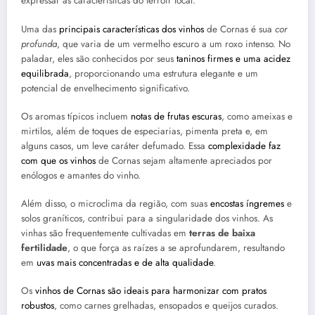
expressar as características do terroir local.
Uma das
principais características dos vinhos
de Cornas é sua
cor
profunda
, que varia de um vermelho escuro a um roxo intenso. No
paladar, eles são conhecidos por seus
taninos firmes e uma acidez
equilibrada
, proporcionando uma estrutura elegante e um
potencial de envelhecimento significativo.
Os aromas típicos incluem
notas de frutas escuras
, como ameixas e
mirtilos, além de toques de especiarias, pimenta preta e, em
alguns casos, um leve caráter defumado. Essa
complexidade faz
com que os vinhos
de Cornas sejam altamente apreciados por
enólogos e amantes do vinho.
Além disso, o microclima da região, com suas
encostas íngremes
e
solos graníticos, contribui para a singularidade dos vinhos. As
vinhas são frequentemente cultivadas em
terras de baixa
fertilidade
, o que força as raízes a se aprofundarem, resultando
em
uvas mais concentradas e de alta qualidade
.
Os
vinhos de Cornas são ideais para harmonizar com pratos
robustos
, como carnes grelhadas, ensopados e queijos curados.