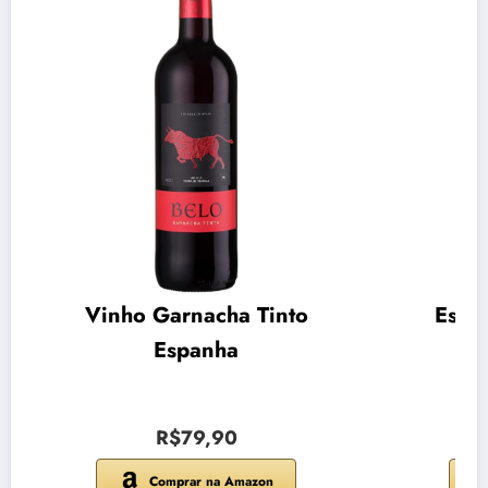
Vinho Garnacha Tinto
Espu
Espanha
R$79,90
Comprar na Amazon