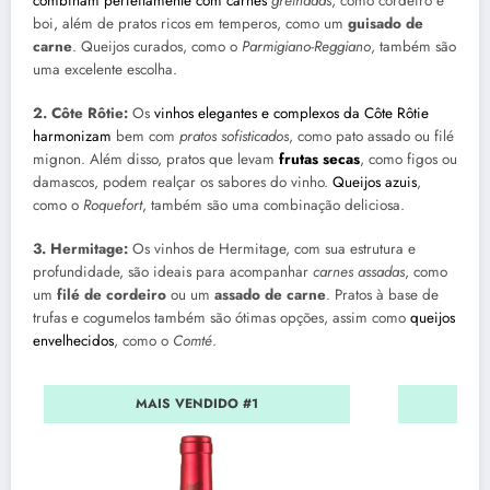
combinam perfeitamente com carnes
grelhadas
, como cordeiro e
boi, além de pratos ricos em temperos, como um
guisado de
carne
. Queijos curados, como o
Parmigiano-Reggiano
, também são
uma excelente escolha.
2. Côte Rôtie:
Os
vinhos elegantes e complexos da Côte Rôtie
harmonizam
bem com
pratos sofisticados
, como pato assado ou filé
mignon. Além disso, pratos que levam
frutas secas
, como figos ou
damascos, podem realçar os sabores do vinho.
Queijos azuis
,
como o
Roquefort
, também são uma combinação deliciosa.
3. Hermitage:
Os vinhos de Hermitage, com sua estrutura e
profundidade, são ideais para acompanhar
carnes assadas
, como
um
filé de cordeiro
ou um
assado de carne
. Pratos à base de
trufas e cogumelos também são ótimas opções, assim como
queijos
envelhecidos
, como o
Comté
.
MAIS VENDIDO #1