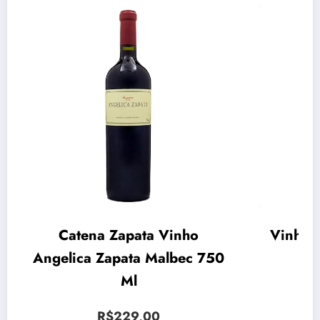
Catena Zapata Vinho
Vinho 
Angelica Zapata Malbec 750
Sic
Ml
R$229,00