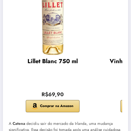
Lillet Blanc 750 ml
Vinho C
R$69,90
Comprar na Amazon
A
Catena
decidiu sair do mercado da Irlanda, uma mudança
significativa. Essa decisão foi tomada após uma análise cuidadosa