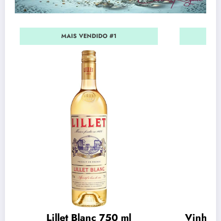
MAIS VENDIDO #1
Lillet Blanc 750 ml
Vinho C