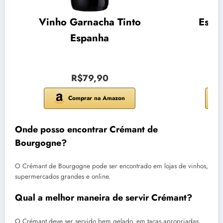
Vinho Garnacha Tinto
Espu
Espanha
R$79,90
Comprar na Amazon
Onde posso encontrar Crémant de
Bourgogne?
O Crémant de Bourgogne pode ser encontrado em lojas de vinhos,
supermercados grandes e online.
Qual a melhor maneira de servir Crémant?
O Crémant deve ser servido bem gelado, em taças apropriadas