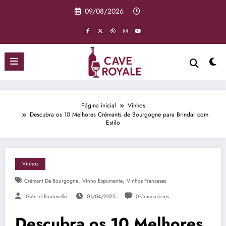
Pular
09/08/2026
para
o
conteúdo
Página inicial
Vinhos
Descubra os 10 Melhores Crémants de Bourgogne para Brindar com
Estilo
Vinhos
,
,
Crémant De Bourgogne
Vinho Espumante
Vinhos Franceses
Gabriel Fontenelle
01/04/2025
0 Comentários
Descubra os 10 Melhores