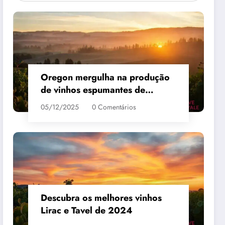
Oregon mergulha na produção
de vinhos espumantes de
qualidade
05/12/2025
0 Comentários
 #3
MAIS VENDIDO #4
Descubra os melhores vinhos
Lirac e Tavel de 2024