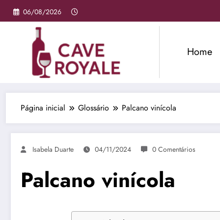
Pular
06/08/2026
para
o
conteúdo
Home
Página inicial
Glossário
Palcano vinícola
Isabela Duarte
04/11/2024
0 Comentários
Palcano vinícola