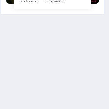
04/12/2025
0 Comentários
bernet
Santa Loreto Carmenere
R$69,00
mazon
Comprar na Amazon