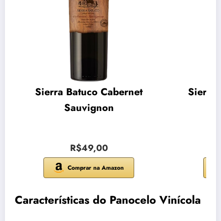
Sierra Batuco Cabernet
Sierra
Sauvignon
R$49,00
Comprar na Amazon
Características do Panocelo Vinícola