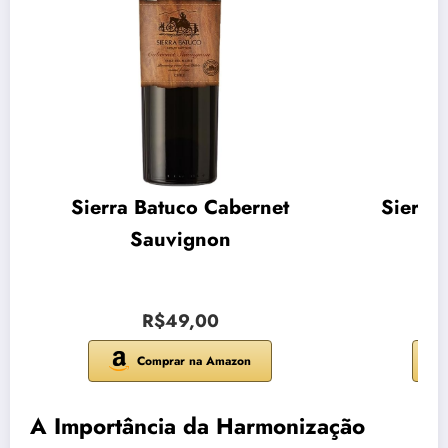
Sierra Batuco Cabernet
Sierra
Sauvignon
R$49,00
Comprar na Amazon
A Importância da Harmonização