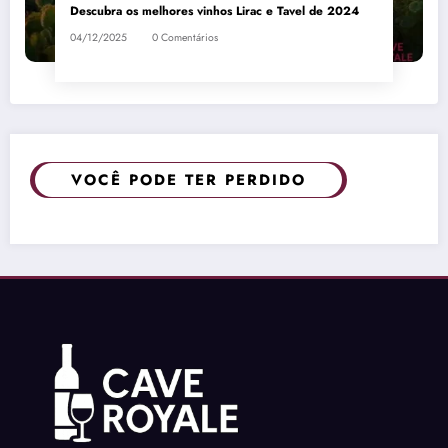
Descubra os melhores vinhos Lirac e Tavel de 2024
04/12/2025
0 Comentários
VOCÊ PODE TER PERDIDO