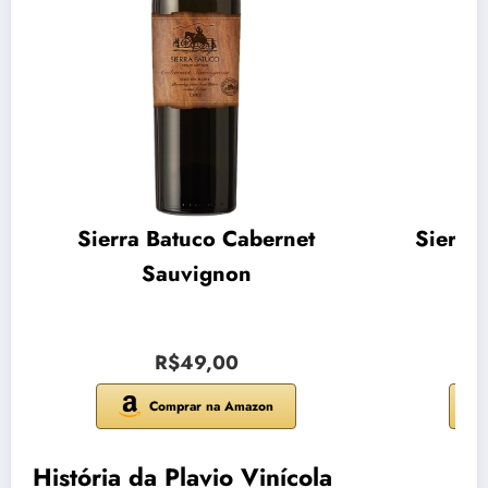
Sierra Batuco Cabernet
Sierra
Sauvignon
R$49,00
Comprar na Amazon
História da Plavio Vinícola