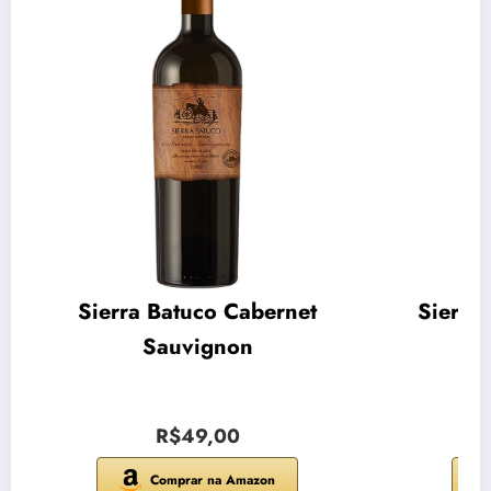
Sierra Batuco Cabernet
Sierra
Sauvignon
R$49,00
Comprar na Amazon