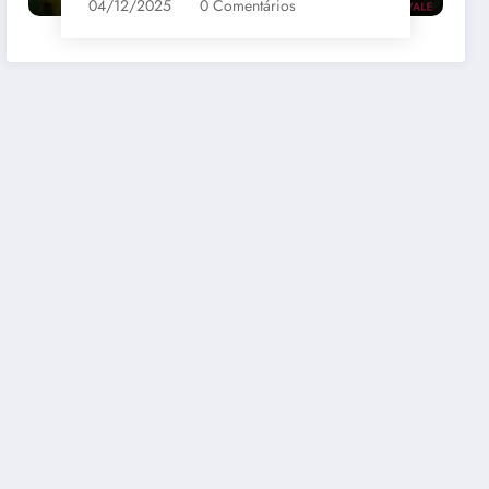
04/12/2025
0 Comentários
bernet
Santa Loreto Carmenere
R$69,00
mazon
Comprar na Amazon