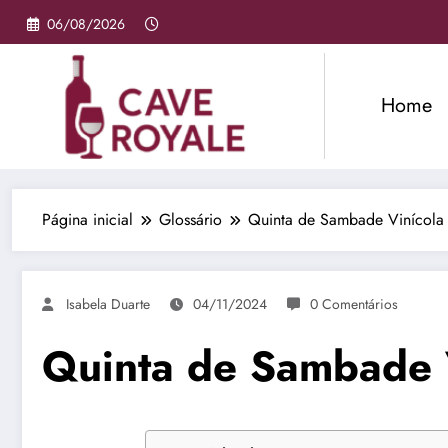
Pular
06/08/2026
para
o
conteúdo
Home
Página inicial
Glossário
Quinta de Sambade Vinícola
Isabela Duarte
04/11/2024
0 Comentários
Quinta de Sambade 