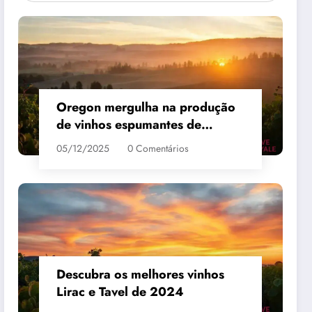
Oregon mergulha na produção
de vinhos espumantes de
qualidade
05/12/2025
0 Comentários
 #3
MAIS VENDIDO #4
Descubra os melhores vinhos
Lirac e Tavel de 2024