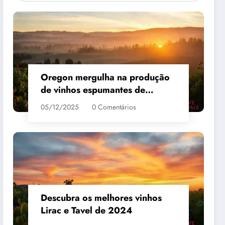
Oregon mergulha na produção
de vinhos espumantes de
qualidade
05/12/2025
0 Comentários
 #3
MAIS VENDIDO #4
Descubra os melhores vinhos
Lirac e Tavel de 2024