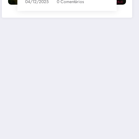
04/12/2025
0 Comentários
bernet
Santa Loreto Carmenere
R$69,00
mazon
Comprar na Amazon