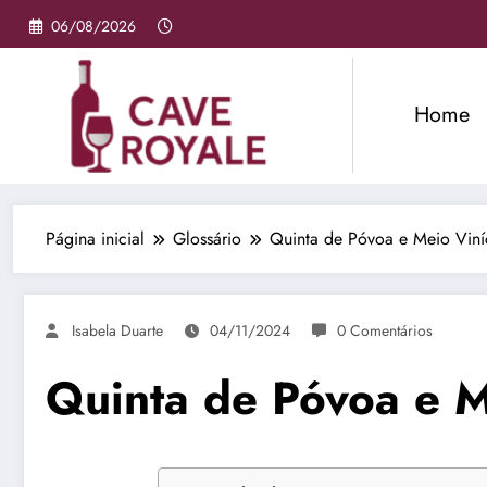
Pular
06/08/2026
para
o
conteúdo
Home
Página inicial
Glossário
Quinta de Póvoa e Meio Viní
Isabela Duarte
04/11/2024
0 Comentários
Quinta de Póvoa e M