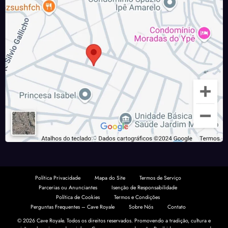
Política Privacidade
Mapa do Site
Termos de Serviço
Parcerias ou Anunciantes
Isenção de Responsabilidade
Política de Cookies
Termos e Condições
Perguntas Frequentes – Cave Royale
Sobre Nós
Contato
© 2026 Cave Royale. Todos os direitos reservados. Promovendo a tradição, cultura e