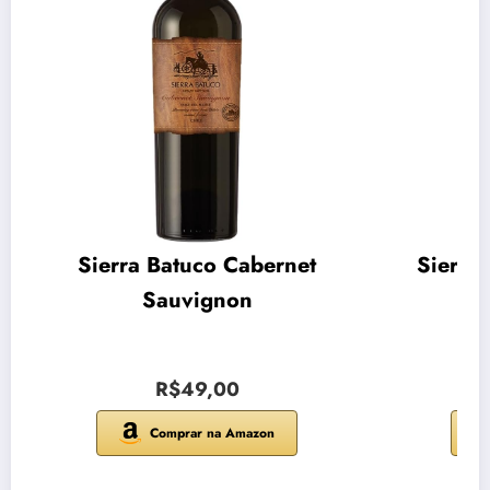
Sierra Batuco Cabernet
Sierra
Sauvignon
R$49,00
Comprar na Amazon