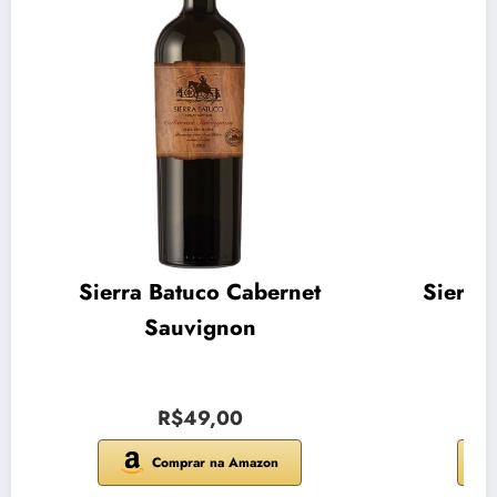
Sierra Batuco Cabernet
Sierra
Sauvignon
R$49,00
Comprar na Amazon