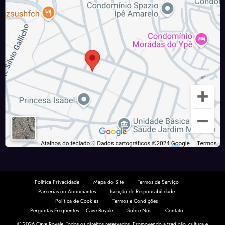
Política Privacidade
Mapa do Site
Termos de Serviço
Parcerias ou Anunciantes
Isenção de Responsabilidade
Política de Cookies
Termos e Condições
Perguntas Frequentes – Cave Royale
Sobre Nós
Contato
© 2026 Cave Royale. Todos os direitos reservados. Promovendo a tradição, cultura e