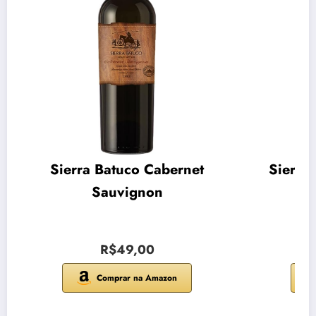
Sierra Batuco Cabernet
Sierra
Sauvignon
R$49,00
Comprar na Amazon