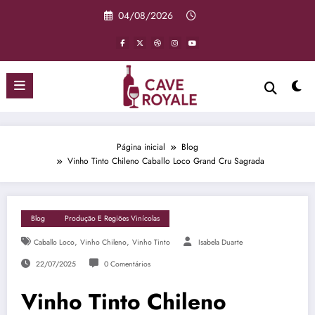
Pular
04/08/2026
para
o
conteúdo
Página inicial
Blog
Vinho Tinto Chileno Caballo Loco Grand Cru Sagrada
Blog
Produção E Regiões Vinícolas
,
,
Caballo Loco
Vinho Chileno
Vinho Tinto
Isabela Duarte
22/07/2025
0 Comentários
Vinho Tinto Chileno