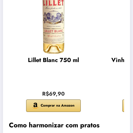
Lillet Blanc 750 ml
Vinho C
R$69,90
Comprar na Amazon
Como harmonizar com pratos