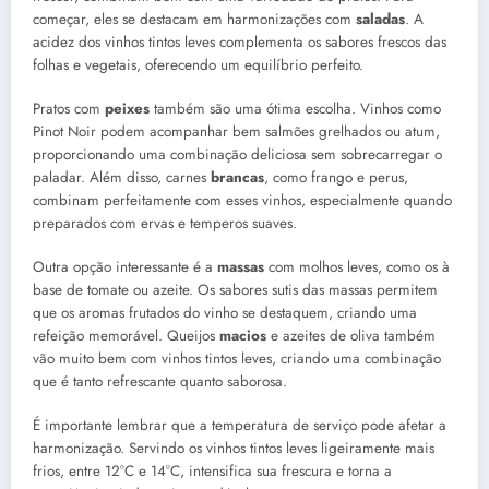
começar, eles se destacam em harmonizações com
saladas
. A
acidez dos vinhos tintos leves complementa os sabores frescos das
folhas e vegetais, oferecendo um equilíbrio perfeito.
Pratos com
peixes
também são uma ótima escolha. Vinhos como
Pinot Noir podem acompanhar bem salmões grelhados ou atum,
proporcionando uma combinação deliciosa sem sobrecarregar o
paladar. Além disso, carnes
brancas
, como frango e perus,
combinam perfeitamente com esses vinhos, especialmente quando
preparados com ervas e temperos suaves.
Outra opção interessante é a
massas
com molhos leves, como os à
base de tomate ou azeite. Os sabores sutis das massas permitem
que os aromas frutados do vinho se destaquem, criando uma
refeição memorável. Queijos
macios
e azeites de oliva também
vão muito bem com vinhos tintos leves, criando uma combinação
que é tanto refrescante quanto saborosa.
É importante lembrar que a temperatura de serviço pode afetar a
harmonização. Servindo os vinhos tintos leves ligeiramente mais
frios, entre 12°C e 14°C, intensifica sua frescura e torna a