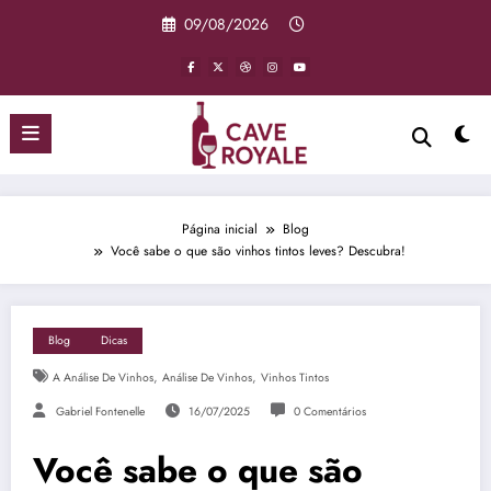
Pular
09/08/2026
para
o
conteúdo
Página inicial
Blog
Você sabe o que são vinhos tintos leves? Descubra!
Blog
Dicas
,
,
A Análise De Vinhos
Análise De Vinhos
Vinhos Tintos
Gabriel Fontenelle
16/07/2025
0 Comentários
Você sabe o que são